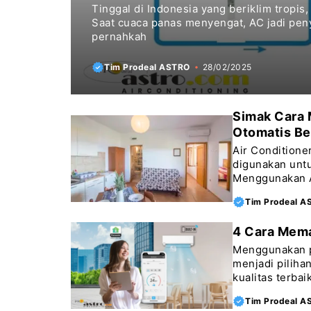
Tinggal di Indonesia yang beriklim tropis,
Saat cuaca panas menyengat, AC jadi pen
pernahkah
Tim Prodeal ASTRO
28/02/2025
Simak Cara 
Otomatis Be
Air Conditione
digunakan unt
Menggunakan A
Tim Prodeal A
4 Cara Mema
Menggunakan pe
menjadi piliha
kualitas terbai
Tim Prodeal A