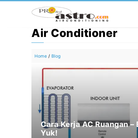
Langsung
ke
isi
Air Conditioner
Home
/
Blog
Cara Kerja AC Ruangan –
Yuk!