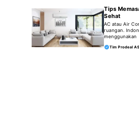
Tips Memasa
Sehat
AC atau Air Co
ruangan. Indon
menggunakan
Tim Prodeal A