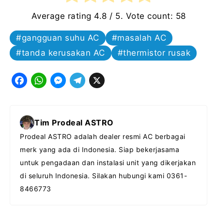
Average rating
4.8
/ 5. Vote count:
58
gangguan suhu AC
masalah AC
tanda kerusakan AC
thermistor rusak
F
W
M
T
X
a
h
e
e
c
a
s
l
Tim Prodeal ASTRO
e
t
s
e
Prodeal ASTRO adalah dealer resmi AC berbagai
b
s
e
g
merk yang ada di Indonesia. Siap bekerjasama
o
A
n
r
untuk pengadaan dan instalasi unit yang dikerjakan
o
p
g
a
di seluruh Indonesia. Silakan hubungi kami 0361-
k
p
e
m
8466773
r