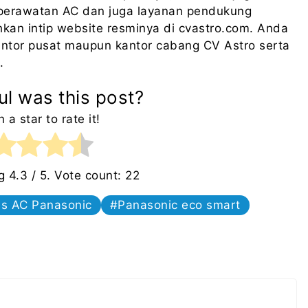
perawatan AC dan juga layanan pendukung
lahkan intip website resminya di cvastro.com. Anda
ntor pusat maupun kantor cabang CV Astro serta
.
l was this post?
n a star to rate it!
ng
4.3
/ 5. Vote count:
22
s AC Panasonic
Panasonic eco smart