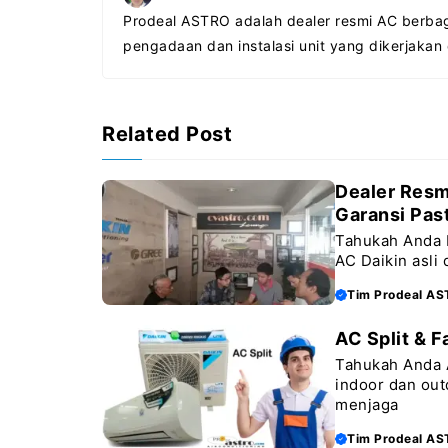
e
t
s
e
Prodeal ASTRO adalah dealer resmi AC berbag
b
s
e
g
pengadaan dan instalasi unit yang dikerjakan
o
A
n
r
o
p
g
a
k
p
e
m
Related Post
r
Dealer Resmi
Garansi Past
Tahukah Anda 
AC Daikin asli
Tim Prodeal A
AC Split & F
Tahukah Anda A
indoor dan ou
menjaga
Tim Prodeal A