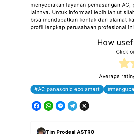
menyediakan layanan pemasangan AC, 
lainnya. Untuk informasi lebih lanjut si
bisa mendapatkan kontak dan alamat ka
profil lengkap perusahaan profesional ini
How usefu
Click o
Average rati
AC panasonic eco smart
mengupa
F
W
M
T
X
a
h
e
e
c
a
s
l
Tim Prodeal ASTRO