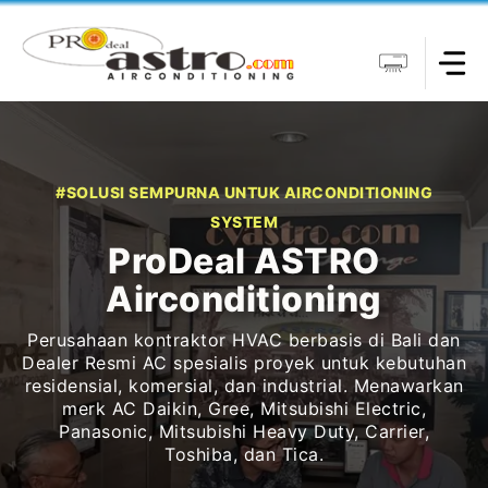
Langsung
ke
isi
#SOLUSI SEMPURNA UNTUK AIRCONDITIONING
SYSTEM
ProDeal ASTRO
Airconditioning
Perusahaan kontraktor HVAC berbasis di Bali dan
Dealer Resmi AC spesialis proyek untuk kebutuhan
residensial, komersial, dan industrial. Menawarkan
merk AC Daikin, Gree, Mitsubishi Electric,
Panasonic, Mitsubishi Heavy Duty, Carrier,
Toshiba, dan Tica.