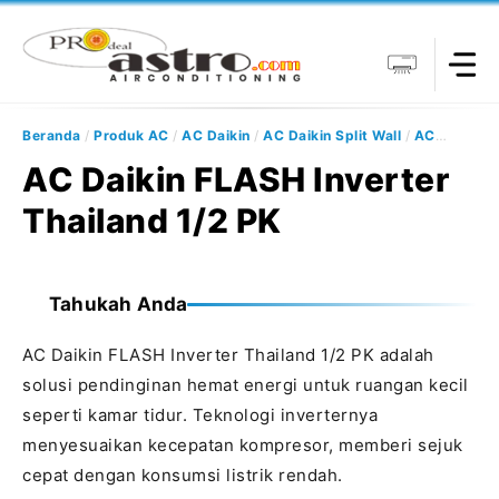
Langsung
ke
isi
Beranda
/
Produk AC
/
AC Daikin
/
AC Daikin Split Wall
/
AC
Daikin Split Wall Inverter
/
AC Daikin FLASH Inverter Thailand
AC Daikin FLASH Inverter
Single Split
/ AC Daikin FLASH Inverter Thailand 1/2 PK
Thailand 1/2 PK
Tahukah Anda
AC Daikin FLASH Inverter Thailand 1/2 PK adalah
solusi pendinginan hemat energi untuk ruangan kecil
seperti kamar tidur. Teknologi inverternya
menyesuaikan kecepatan kompresor, memberi sejuk
cepat dengan konsumsi listrik rendah.