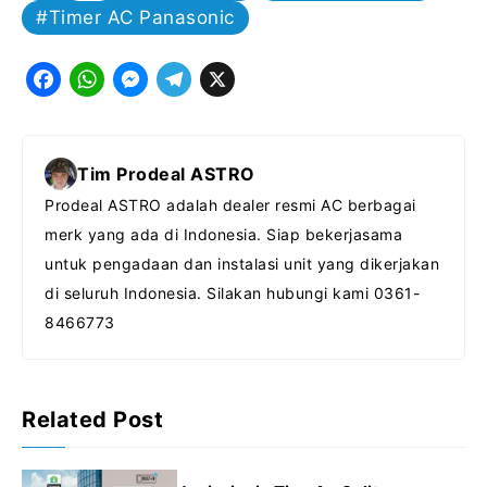
Timer AC Panasonic
F
W
M
T
X
a
h
e
e
c
a
s
l
Tim Prodeal ASTRO
e
t
s
e
Prodeal ASTRO adalah dealer resmi AC berbagai
b
s
e
g
merk yang ada di Indonesia. Siap bekerjasama
o
A
n
r
untuk pengadaan dan instalasi unit yang dikerjakan
o
p
g
a
di seluruh Indonesia. Silakan hubungi kami 0361-
k
p
e
m
8466773
r
Related Post