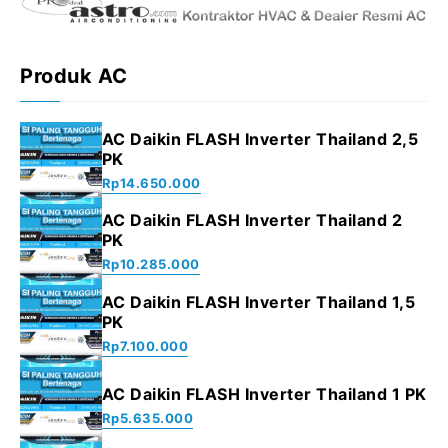
Produk AC
AC Daikin FLASH Inverter Thailand 2,5
PK
Rp
14.650.000
AC Daikin FLASH Inverter Thailand 2
PK
Rp
10.285.000
AC Daikin FLASH Inverter Thailand 1,5
PK
Rp
7.100.000
AC Daikin FLASH Inverter Thailand 1 PK
Rp
5.635.000