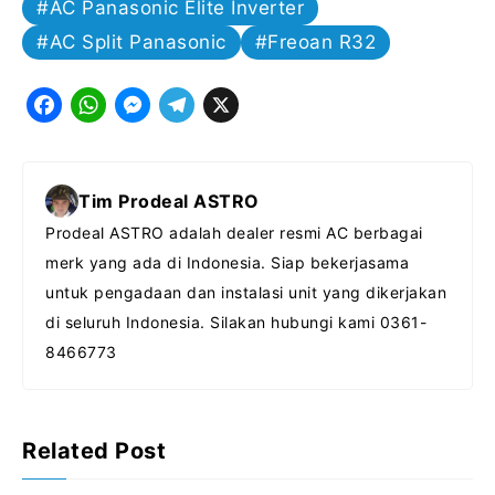
AC Panasonic Elite Inverter
AC Split Panasonic
Freoan R32
F
W
M
T
X
a
h
e
e
c
a
s
l
Tim Prodeal ASTRO
e
t
s
e
Prodeal ASTRO adalah dealer resmi AC berbagai
b
s
e
g
merk yang ada di Indonesia. Siap bekerjasama
o
A
n
r
untuk pengadaan dan instalasi unit yang dikerjakan
o
p
g
a
di seluruh Indonesia. Silakan hubungi kami 0361-
k
p
e
m
8466773
r
Related Post