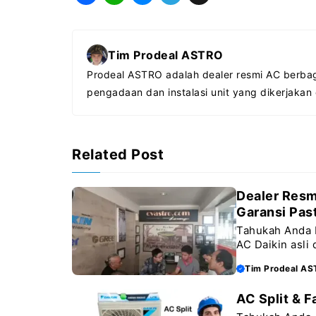
a
h
e
e
c
a
s
l
Tim Prodeal ASTRO
e
t
s
e
Prodeal ASTRO adalah dealer resmi AC berbag
b
s
e
g
pengadaan dan instalasi unit yang dikerjakan
o
A
n
r
o
p
g
a
k
p
e
m
Related Post
r
Dealer Resmi
Garansi Past
Tahukah Anda 
AC Daikin asli
Tim Prodeal A
AC Split & F