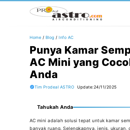
Langsung
ke
isi
Home
/
Blog
/
Info AC
Punya Kamar Sempi
AC Mini yang Coco
Anda
Tim Prodeal ASTRO
Update:
24/11/2025
Tahukah Anda
AC mini adalah solusi tepat untuk kamar se
banyak ruang. Selengkapnya, jenis, ukuran,