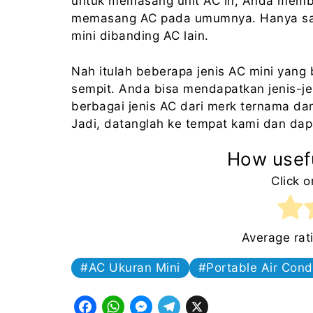
untuk memasang unit AC in, Anda memb
memasang AC pada umumnya. Hanya saj
mini dibanding AC lain.
Nah itulah beberapa jenis AC mini yang 
sempit. Anda bisa mendapatkan jenis-je
berbagai jenis AC dari merk ternama dan
Jadi, datanglah ke tempat kami dan da
How usefu
Click o
Average rat
AC Ukuran Mini
Portable Air Cond
F
W
M
T
X