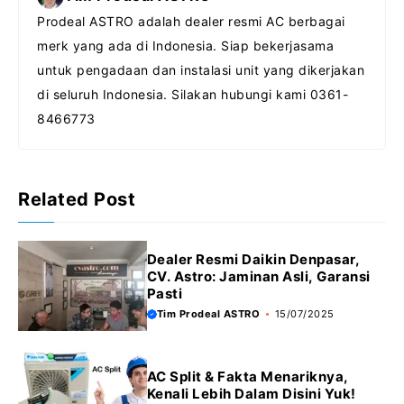
e
t
s
e
Prodeal ASTRO adalah dealer resmi AC berbagai
b
s
e
g
merk yang ada di Indonesia. Siap bekerjasama
o
A
n
r
untuk pengadaan dan instalasi unit yang dikerjakan
o
p
g
a
di seluruh Indonesia. Silakan hubungi kami 0361-
k
p
e
m
8466773
r
Related Post
Dealer Resmi Daikin Denpasar,
CV. Astro: Jaminan Asli, Garansi
Pasti
Tim Prodeal ASTRO
15/07/2025
AC Split & Fakta Menariknya,
Kenali Lebih Dalam Disini Yuk!