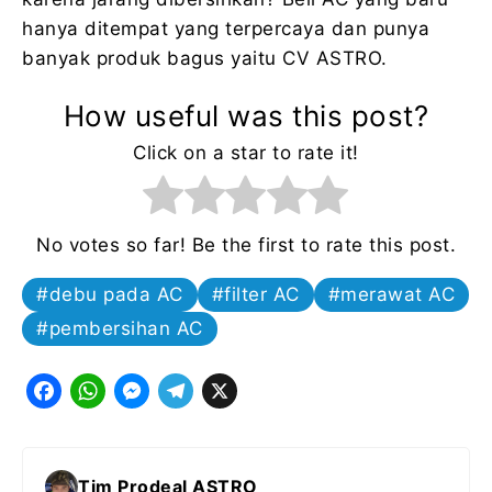
hanya ditempat yang terpercaya dan punya
banyak produk bagus yaitu CV ASTRO.
How useful was this post?
Click on a star to rate it!
No votes so far! Be the first to rate this post.
debu pada AC
filter AC
merawat AC
pembersihan AC
F
W
M
T
X
a
h
e
e
c
a
s
l
Tim Prodeal ASTRO