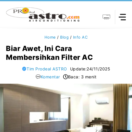
Langsung
ke
isi
Home
/
Blog
/
Info AC
Biar Awet, Ini Cara
Membersihkan Filter AC
Tim Prodeal ASTRO
Update:
24/11/2025
Komentar
Baca: 3 menit