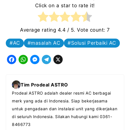
Click on a star to rate it!
Average rating
4.4
/ 5. Vote count:
7
AC
masalah AC
Solusi Perbaiki AC
F
W
M
T
X
a
h
e
e
c
a
s
l
Tim Prodeal ASTRO
e
t
s
e
Prodeal ASTRO adalah dealer resmi AC berbagai
b
s
e
g
merk yang ada di Indonesia. Siap bekerjasama
o
A
n
r
untuk pengadaan dan instalasi unit yang dikerjakan
o
p
g
a
di seluruh Indonesia. Silakan hubungi kami 0361-
k
p
e
m
8466773