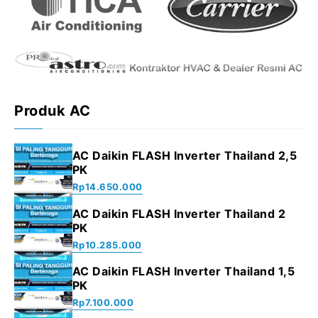
Produk AC
AC Daikin FLASH Inverter Thailand 2,5
PK
Rp
14.650.000
AC Daikin FLASH Inverter Thailand 2
PK
Rp
10.285.000
AC Daikin FLASH Inverter Thailand 1,5
PK
Rp
7.100.000