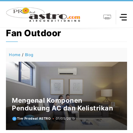
Langsung
ke
isi
Fan Outdoor
Home
/
Blog
Mengenal Komponen
Pendukung AC dan Kelistrikan
Tim Prodeal ASTRO
01/05/2019