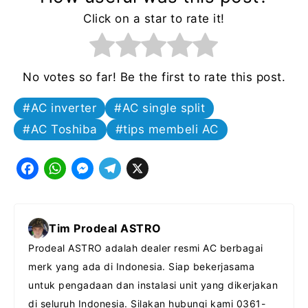
Click on a star to rate it!
No votes so far! Be the first to rate this post.
AC inverter
AC single split
AC Toshiba
tips membeli AC
F
W
M
T
X
a
h
e
e
c
a
s
l
Tim Prodeal ASTRO
e
t
s
e
Prodeal ASTRO adalah dealer resmi AC berbagai
b
s
e
g
merk yang ada di Indonesia. Siap bekerjasama
o
A
n
r
untuk pengadaan dan instalasi unit yang dikerjakan
o
p
g
a
di seluruh Indonesia. Silakan hubungi kami 0361-