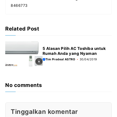
k
p
e
m
8466773
r
Related Post
5 Alasan Pilih AC Toshiba untuk
Rumah Anda yang Nyaman
Tim Prodeal ASTRO
30/04/2019
No comments
Tinggalkan komentar