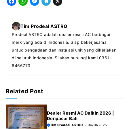
F
W
M
T
X
a
h
e
e
c
a
s
l
Tim Prodeal ASTRO
e
t
s
e
Prodeal ASTRO adalah dealer resmi AC berbagai
b
s
e
g
merk yang ada di Indonesia. Siap bekerjasama
o
A
n
r
untuk pengadaan dan instalasi unit yang dikerjakan
o
p
g
a
di seluruh Indonesia. Silakan hubungi kami 0361-
k
p
e
m
8466773
r
Related Post
Dealer Resmi AC Daikin 2026 |
Denpasar Bali
Tim Prodeal ASTRO
04/10/2025