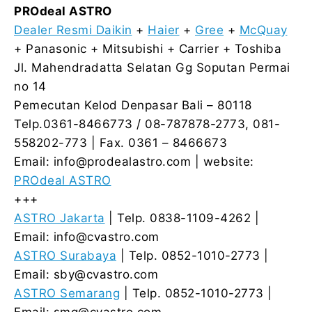
PROdeal ASTRO
Dealer Resmi Daikin
+
Haier
+
Gree
+
McQuay
+ Panasonic + Mitsubishi + Carrier + Toshiba
Jl. Mahendradatta Selatan Gg Soputan Permai
no 14
Pemecutan Kelod Denpasar Bali – 80118
Telp.0361-8466773 / 08-787878-2773, 081-
558202-773 | Fax. 0361 – 8466673
Email: info@prodealastro.com | website:
PROdeal ASTRO
+++
ASTRO Jakarta
| Telp. 0838-1109-4262 |
Email: info@cvastro.com
ASTRO Surabaya
| Telp. 0852-1010-2773 |
Email: sby@cvastro.com
ASTRO Semarang
| Telp. 0852-1010-2773 |