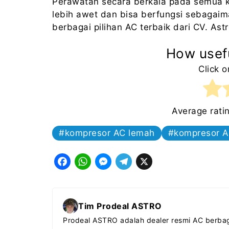
Perawatan secara berkala pada semua
lebih awet dan bisa berfungsi sebagai
berbagai pilihan AC terbaik dari CV. Astr
How usefu
Click o
Average rati
kompresor AC lemah
kompresor A
F
W
M
T
X
a
h
e
e
c
a
s
l
Tim Prodeal ASTRO
e
t
s
e
Prodeal ASTRO adalah dealer resmi AC berbag
b
s
e
g