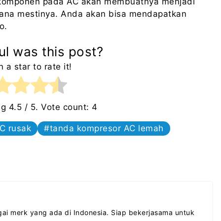
 komponen pada AC akan membuatnya menjadi
mana mestinya. Anda akan bisa mendapatkan
o.
l was this post?
n a star to rate it!
ng
4.5
/ 5. Vote count:
4
C rusak
tanda kompresor AC lemah
ai merk yang ada di Indonesia. Siap bekerjasama untuk